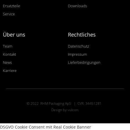
Ersatzteile
Downloads
Service
Über uns
Rechtliches
Team
Datenschutz
Kontakt
Impressum
News
Lieferbedingungen
Karriere
© 2022 RHM Packaging ApS | CVR: 34451281
Design by vulcon.
DSGVO Cookie Consent mit Real Cookie Banner